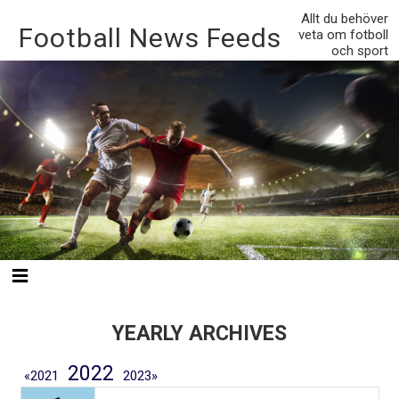
Allt du behöver
Football News Feeds
veta om fotboll
och sport
YEARLY ARCHIVES
Link to Year Archives
2022
Link to Year Archives
2021
Link to Year Archives
2023