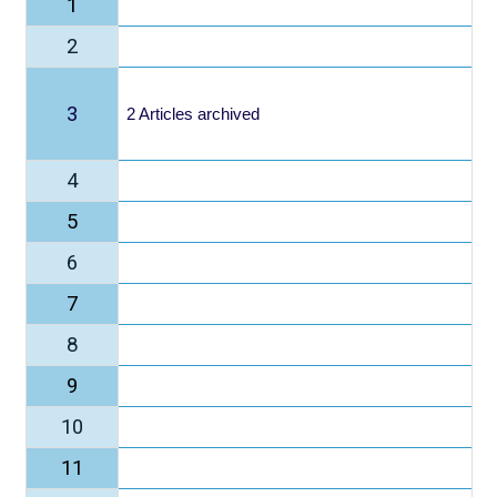
1
2
3
2 Articles archived
4
5
6
7
8
9
10
11